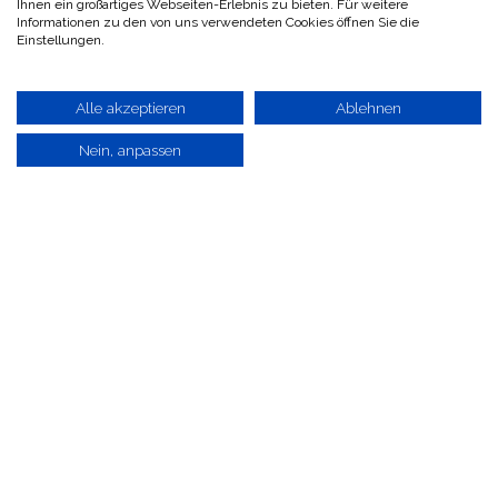
Ihnen ein großartiges Webseiten-Erlebnis zu bieten. Für weitere
Informationen zu den von uns verwendeten Cookies öffnen Sie die
Einstellungen.
Alle akzeptieren
Ablehnen
Nein, anpassen
Impressum
|
​​​Datenschutzerklärung
|
​​​AGB´s
Copyright © Worpsweder Perle GmbH & Co. KG
-