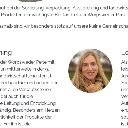
lauf bei der Sortierung, Verpackung, Auslieferung und landwir
Produkten der wichtigste Bestandteil der Worpsweder Perle.
shalb sind wir besonders stolz auf unsere kleine Gemeinscha
ning
L
 der Worpsweder Perle mit
Als
un mittlerweile in der 9.
lei
andwirtschaftsmeister ist
Jür
sprechpartner und neben der
Fam
it allen Verkaufsstellen
uns
el auch für die
Ver
he Leitung und Entwicklung
Au
tändig. Besonders am Herzen
ein
rlichkeit der Produkte der
sow
Für ihn ist die
ist