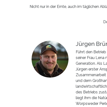
Nicht nur in der Ernte, auch im täglichen Ab
De
Jürgen Brü
Führt den Betrieb
seiner Frau Lena n
Generation. Als L
Jürgen erster An
Zusammenarbeit m
und dem Großhand
landwirtschaftlic
des Betriebs zus
liegt ihm die Natü
Worpsweder Perle. 