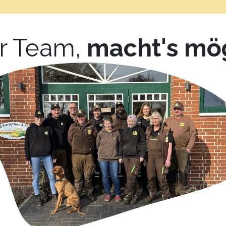
r Team,
macht's mög