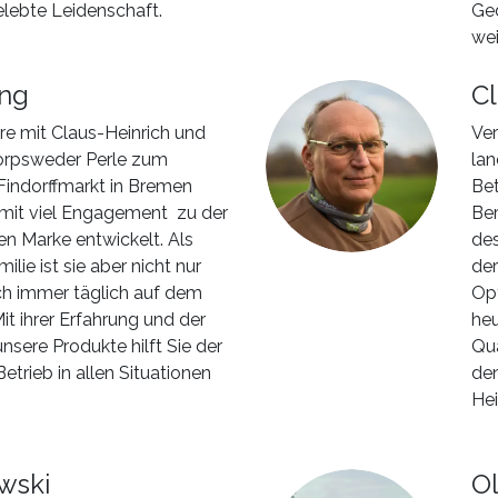
lebte Leidenschaft.
Ged
wei
ing
Cl
hre mit Claus-Heinrich und
Ver
Worpsweder Perle zum
lan
Findorffmarkt in Bremen
Bet
 mit viel Engagement zu der
Ber
n Marke entwickelt. Als
des
ilie ist sie aber nicht nur
der
ch immer täglich auf dem
Opt
it ihrer Erfahrung und der
heu
nsere Produkte hilft Sie der
Qua
etrieb in allen Situationen
den
Hei
wski
O