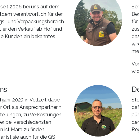
 seit 2006 bei uns auf dem
Sei
eitdem verantwortlich für den
Ber
s- und Verpackungsbereich.
für
t er den Verkauf ab Hof und
zus
iele Kunden ein bekanntes
das
wir
mei
Vor
wic
ns
D
ühjahr 2023 in Vollzeit dabei.
Ste
r Ort als Ansprechpartnerin
daf
teilungen, zu Verkostungen
pün
er bei verschiedensten
den
 ist Mara zu finden.
Re
ar ist sie auch für die QS