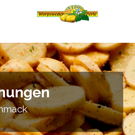
eder Perle
Produkte
Online-Hofladen
hungen
chmack