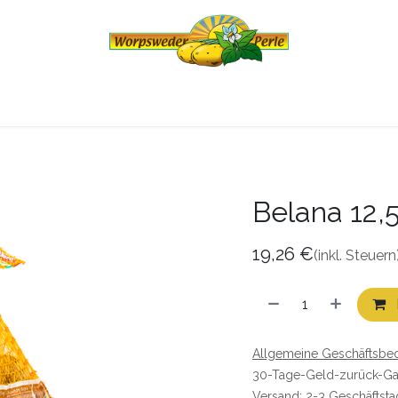
eder Perle
Produkte
Online-Hofladen
Belana 12,
19,26
€
(inkl. Steuern
Allgemeine Geschäftsbe
30-Tage-Geld-zurück-Ga
Versand: 2-3 Geschäftst