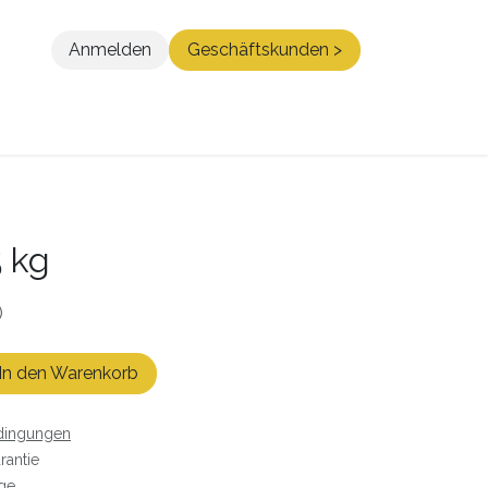
Anmelden
Geschäftskunden >
Blog
Kontakt
5 kg
)
In den Warenkorb
dingungen
rantie
age