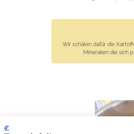
Wir schälen dafür die Kartoffe
Mineralien die sich 