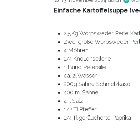
13. November 2024
durch
Wor
Einfache Kartoffelsuppe (ve
2,5Kg Worpsweder Perle Kart
Zwei große Worpsweder Per
4 Möhren
1/4 Knollensellerie
1 Bund Petersilie
ca. 2l Wasser
200g Sahne Schmelzkäse
400 ml Sahne
4Tl Salz
1/2 Tl Pfeffer
1/4 Tl geräucherte Paprika