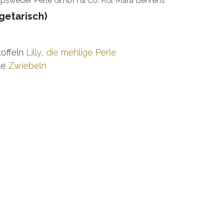
psweder Perle GmbH & Co. KG, Mara Behrens
getarisch)
offeln
Lilly, die mehlige Perle
le
Zwiebeln